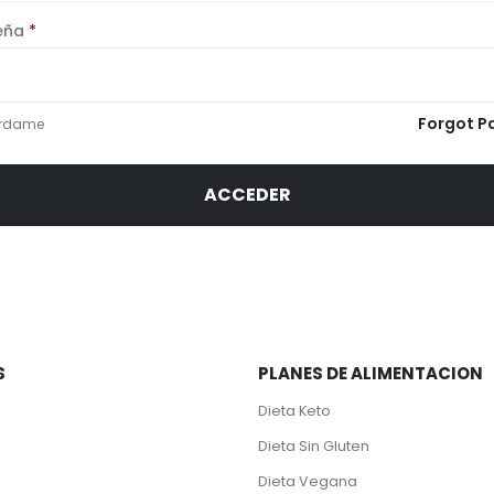
Obligatorio
eña
*
Forgot P
rdame
ACCEDER
S
PLANES DE ALIMENTACION
Dieta Keto
Dieta Sin Gluten
Dieta Vegana