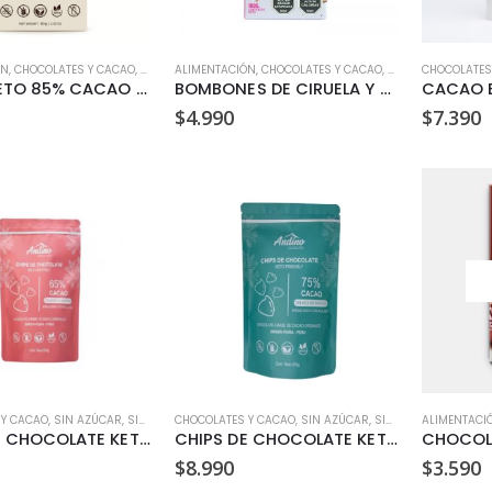
ÓN
,
CHOCOLATES Y CACAO
,
KETO
,
SIN AZÚCAR
ALIMENTACIÓN
,
SIN GLUTEN
,
CHOCOLATES Y CACAO
,
SIN LACTOSA
,
,
SIN AZÚCAR
VEGANO
CHOCOLATES
,
SIN 
BARRA KETO 85% CACAO ANDINO 80 GR
BOMBONES DE CIRUELA Y NUEZ SABORES SIN CULPA 100 GR
$
4.990
$
7.390
 Y CACAO
,
SIN AZÚCAR
,
SIN GLUTEN
CHOCOLATES Y CACAO
,
SIN LACTOSA
,
VEGANO
,
SIN AZÚCAR
,
SIN GLUTEN
ALIMENTACI
,
SIN LAC
CHIPS DE CHOCOLATE KETO 65% CACAO ANDINO 200 GR
CHIPS DE CHOCOLATE KETO 75% CACAO ANDINO 200 GR
$
8.990
$
3.590