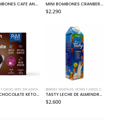
MINI BOMBONES CAFE ANDINO 30GR
MINI BOMBONES CRANBERRIES ANDINO 30GR
$
2.290
 Y CACAO
ZÚCAR
,
SIN GLUTEN
,
KETO
,
SIN AZÚCAR
,
SNACKS
,
,
VEGANO
SIN GLUTEN
BEBIDAS VEGETALES, LECHES Y JUGOS
,
SIN LACTOSA
,
CHOCOLATES Y CACAO
MUFFIN CHOCOLATE KETO 120GR
TASTY LECHE DE ALMENDRAS SIN AZUCAR 1L
$
2.600