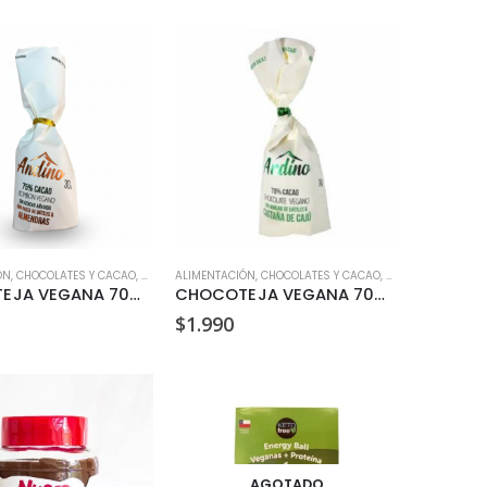
ÓN
GLUTEN
,
CHOCOLATES Y CACAO
,
SIN LACTOSA
ALIMENTACIÓN
,
VEGANO
,
CHOCOLATES Y CACAO
,
SIN LACTOSA
,
VEG
CHOCOTEJA VEGANA 70% CACAO CON ALMENDRAS ANDINO 30GR
CHOCOTEJA VEGANA 70% CACAO CON CASTAÑA DE CAJU ANDINO 30GR
$
1.990
AGOTADO