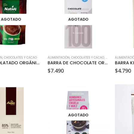
AGOTADO
AGOTADO
ÓN
,
CHOCOLATES Y CACAO
ALIMENTACIÓN
,
CHOCOLATES Y CACAO
,
KETO
,
ORGÁNICO
ALIMENTACI
,
S
ACHOCOLATADO ORGÁNICO (400GR)
BARRA DE CHOCOLATE ORGANICO 100% CACAO 100 GR
$
7.490
$
4.790
AGOTADO