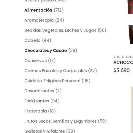
Alimentación
(712)
Aromaterapia
(24)
Bebidas Vegetales, Leches y Jugos
(56)
Cabello
(44)
Chocolates y Cacao
(28)
ALIMENTACI
Conservas
(17)
$
5.690
Cremas Faciales y Corporales
(22)
Cuidado E Higiene Personal
(115)
Desodorantes
(7)
Endulzantes
(34)
Fitoterapia
(18)
Frutos Secos, Semillas y Legumbres
(59)
Galletas y Alfajores
(38)