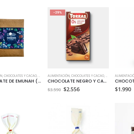
-29%
ÓN
,
CHOCOLATES Y CACAO
,
SIN GLUTEN
ALIMENTACIÓN
,
VEGANO
,
CHOCOLATES Y CACAO
,
SIN AZÚCAR
ALIMENTACI
,
SIN 
CHOCOLATE DE EMUNAH (100 GR)
CHOCOLATE NEGRO Y CAFE TORRAS 75 GR
El
El
$
2.556
$
1.990
$
3.590
precio
precio
original
actual
era:
es:
$3.590.
$2.556.