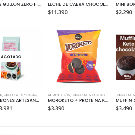
GALLETAS GULLON ZERO FINAS AVENA CHOCOLATE 150G
LECHE DE CABRA CHOCOLATE DAGOAT 400GR
$
11.390
$
2.290
AGOTADO
ÓN
,
CHOCOLATES Y CACAO
,
SIN AZÚCAR
ALIMENTACIÓN
,
SIN GLUTEN
,
CHOCOLATES Y CACAO
,
SIN LACTOSA
,
SNACKS
,
PROTEÍNAS
,
VEGANO
CHOCOLATES
,
SIN A
MIX BOMBONES ARTESANALES SABORES SIN CULPA 100GR
MOROKETO + PROTEINA KETO KETOFREE 19.5GR
l
El
3.981
$
3.390
$
3.490
recio
precio
riginal
actual
ra:
es:
4.990.
$3.981.