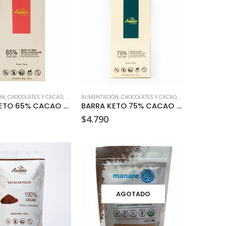
ÓN
IN AZÚCAR
,
CHOCOLATES Y CACAO
,
SIN GLUTEN
,
SIN AZÚCAR
ALIMENTACIÓN
,
SIN GLUTEN
,
CHOCOLATES Y CACAO
,
SIN LACTOSA
,
VEGANO
,
SIN AZÚCAR
,
SIN 
BARRA KETO 65% CACAO ANDINO 80 GR
BARRA KETO 75% CACAO ANDINO 80 GR
$
4.790
AGOTADO