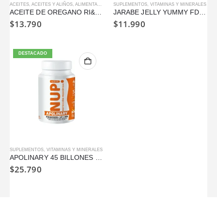
ACEITES
,
ACEITES Y ALIÑOS
,
ALIMENTACIÓN
,
SIN GLUTEN
SUPLEMENTOS
,
VEGANO
,
VITAMINAS Y MINERALES
ACEITE DE OREGANO RI&CO 30 ML
JARABE JELLY YUMMY FDC 150ML
$
13.790
$
11.990
DESTACADO
SUPLEMENTOS
,
VITAMINAS Y MINERALES
APOLINARY 45 BILLONES NUP! 30 CAPSULAS 500MG
$
25.790