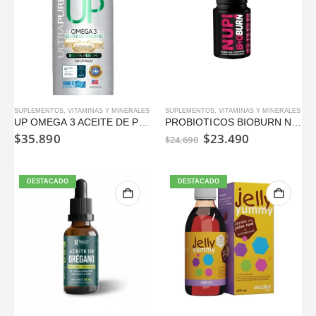
SUPLEMENTOS
,
VITAMINAS Y MINERALES
SUPLEMENTOS
,
VITAMINAS Y MINERALES
UP OMEGA 3 ACEITE DE PESCADO ULTRA PURE
PROBIOTICOS BIOBURN NUP!
El
El
$
35.890
$
23.490
$
24.690
precio
precio
original
actual
era:
es:
$24.690.
$23.490.
DESTACADO
DESTACADO