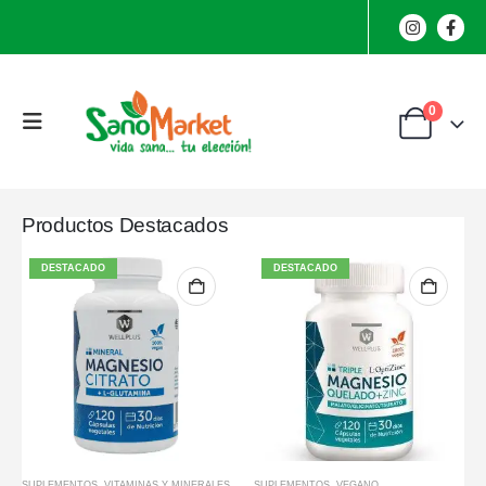
0
Productos Destacados
DESTACADO
DESTACADO
SUPLEMENTOS
,
VITAMINAS Y MINERALES
SUPLEMENTOS
,
VEGANO