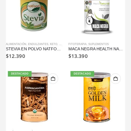
ALIMENTACIÓN
,
ENDULZANTES
,
KETO
,
SIN AZÚCAR
FITOTERAPIA
,
SUPLEMENTOS
STEVIA EN POLVO NATFOOD 80 GR
MACA NEGRA HEALTH NATURAL 500MG 90 CAPSULAS
$
12.390
$
13.390
DESTACADO
DESTACADO