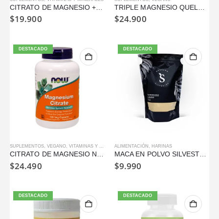
CITRATO DE MAGNESIO + L-GLUTAMINA WELLPLUS 120 CÁPSULAS
TRIPLE MAGNESIO QUELADO + ZINC WELLPLUS 120 CAPSULAS
$
19.900
$
24.900
DESTACADO
DESTACADO
SUPLEMENTOS
,
VEGANO
,
VITAMINAS Y MINERALES
ALIMENTACIÓN
,
HARINAS
CITRATO DE MAGNESIO NOW FOODS 120 CAPSULAS
MACA EN POLVO SILVESTRE 500 GR
$
24.490
$
9.990
DESTACADO
DESTACADO