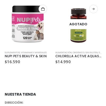
AGOTADO
SUPLEMENTOS
,
VITAMINAS Y MINERALES
ALIMENTACIÓN
,
ORGÁNICO
,
SIN GLUTEN
,
SIN LACTOSA
NUP! PETS BEAUTY & SKIN
CHLORELLA ACTIVE AQUASOLAR 180 CÁPSULAS / 500 MG
$
16.590
$
14.990
NUESTRA TIENDA
DIRECCIÓN: