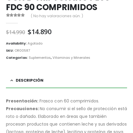
FDC 90 COMPRIMIDOS
( No hay valoraciones aún. )
0
out of 5
El
El
$
14.890
$
14.990
precio
precio
original
actual
Availability:
Agotado
era:
es:
SKU:
OR00587
$14.990.
$14.890.
Categorías:
Suplementos
,
Vitaminas y Minerales
DESCRIPCIÓN
Presentación:
Frasco con 60 comprimidos.
Precauciones:
No consumir si el sello de protección está
roto o dañado. Elaborado en áreas que también
procesan productos que contienen leche y sus derivados
(lactosa, proteína de leche), lecitina y proteína de soya.