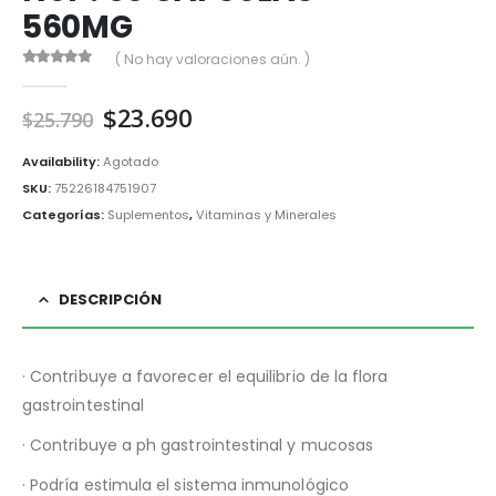
560MG
( No hay valoraciones aún. )
0
out of 5
El
El
$
23.690
$
25.790
precio
precio
original
actual
Availability:
Agotado
era:
es:
SKU:
75226184751907
$25.790.
$23.690.
Categorías:
Suplementos
,
Vitaminas y Minerales
DESCRIPCIÓN
· Contribuye a favorecer el equilibrio de la flora
gastrointestinal
· Contribuye a ph gastrointestinal y mucosas
· Podría estimula el sistema inmunológico