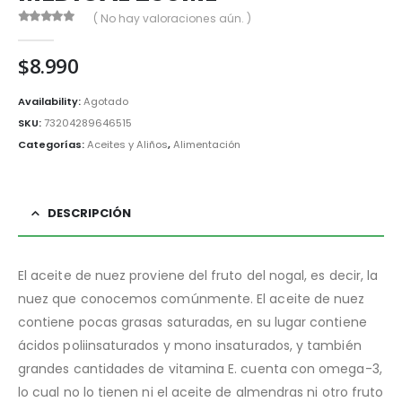
( No hay valoraciones aún. )
0
out of 5
$
8.990
Availability:
Agotado
SKU:
73204289646515
Categorías:
Aceites y Aliños
,
Alimentación
DESCRIPCIÓN
El aceite de nuez proviene del fruto del nogal, es decir, la
nuez que conocemos comúnmente. El aceite de nuez
contiene pocas grasas saturadas, en su lugar contiene
ácidos poliinsaturados y mono insaturados, y también
grandes cantidades de vitamina E. cuenta con omega-3,
lo cual no lo tienen ni el aceite de almendras ni otro fruto