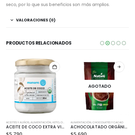
seco, por lo que sus beneficios son más amplios.
VALORACIONES (0)
PRODUCTOS RELACIONADOS
AGOTADO
ACEITES Y ALIÑOS
,
SIN GLUTEN
,
ALIMENTACIÓN
,
KETO
,
ORGÁNICO
ALIMENTACIÓN
,
CHOCOLATES Y CACAO
ACEITE DE COCO EXTRA VIRGEN ORGANICO MANARE 200ML
ACHOCOLATADO ORGÁNICO (400GR)
$
5.790
$
5.690