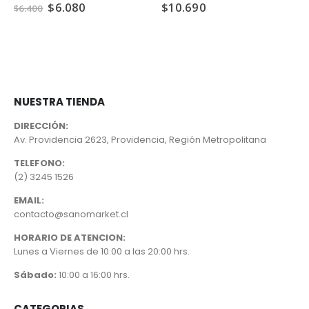
El
El
$
6.080
$
10.690
$
6.400
precio
precio
original
actual
era:
es:
$6.400.
$6.080.
NUESTRA TIENDA
DIRECCIÓN:
Av. Providencia 2623, Providencia, Región Metropolitana
TELEFONO:
(2) 3245 1526
EMAIL:
contacto@sanomarket.cl
HORARIO DE ATENCION:
Lunes a Viernes de 10:00 a las 20:00 hrs.
Sábado:
10:00 a 16:00 hrs.
CATEGORIAS