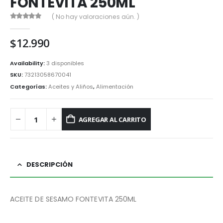
FONTEVITA 250ML
( No hay valoraciones aún. )
0
out of 5
$
12.990
Availability:
3 disponibles
SKU:
73213058670041
Categorías:
Aceites y Aliños
,
Alimentación
AGREGAR AL CARRITO
DESCRIPCIÓN
ACEITE DE SESAMO FONTEVITA 250ML