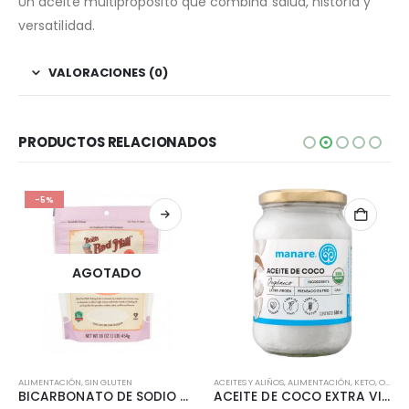
Un aceite multipropósito que combina salud, historia y
versatilidad.
VALORACIONES (0)
PRODUCTOS RELACIONADOS
-5%
AGOTADO
ALIMENTACIÓN
,
SIN GLUTEN
ACEITES Y ALIÑOS
,
ALIMENTACIÓN
,
KETO
,
ORGÁNICO
BICARBONATO DE SODIO SIN GLUTEN BOB’S RED MILL 454 GR
ACEITE DE COCO EXTRA VIRGEN ORGANICO MANARE 500ML