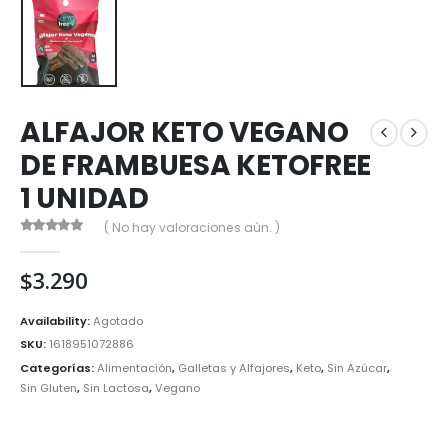
ALFAJOR KETO VEGANO
DE FRAMBUESA KETOFREE
1 UNIDAD
( No hay valoraciones aún. )
0
out of 5
$
3.290
Availability:
Agotado
SKU:
1618951072886
Categorías:
Alimentación
,
Galletas y Alfajores
,
Keto
,
Sin Azúcar
,
Sin Gluten
,
Sin Lactosa
,
Vegano