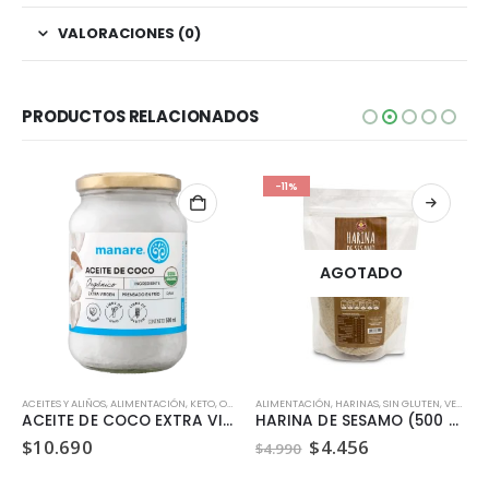
VALORACIONES (0)
PRODUCTOS RELACIONADOS
-11%
AGOTADO
ACEITES Y ALIÑOS
,
ALIMENTACIÓN
,
KETO
,
ORGÁNICO
ALIMENTACIÓN
,
SIN GLUTEN
,
HARINAS
,
SIN GLUTEN
,
VEGANO
ACEITE DE COCO EXTRA VIRGEN ORGANICO MANARE 500ML
HARINA DE SESAMO (500 GR)
El
El
$
10.690
$
4.456
$
4.990
precio
precio
original
actual