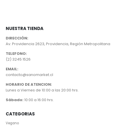
era:
es:
$4.990.
$4.456.
NUESTRA TIENDA
DIRECCIÓN:
Av. Providencia 2623, Providencia, Región Metropolitana
TELEFONO:
(2) 3245 1526
EMAIL:
contacto@sanomarket.cl
HORARIO DE ATENCION:
Lunes a Viernes de 10:00 a las 20:00 hrs.
Sábado:
10:00 a 16:00 hrs.
CATEGORIAS
Vegano