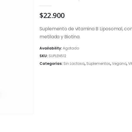
0
out of 5
$
22.900
Suplemento de vitamina B Liposomal, contie
metilada y Biotina.
Availability:
Agotado
SKU:
SUPLEN512
Categorías:
Sin Lactosa
,
Suplementos
,
Vegano
,
Vi