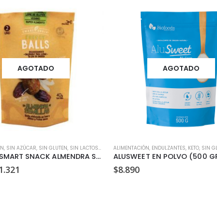
AGOTADO
AGOTADO
ÓN
O
,
SIN AZÚCAR
,
SIN GLUTEN
,
SIN LACTOSA
,
SNACKS
ALIMENTACIÓN
,
VEGANO
,
ENDULZANTES
,
KETO
,
SIN G
BOLITAS SMART SNACK ALMENDRA SEMILLAS 40 GR
ALUSWEET EN POLVO (500 G
l
El
1.321
$
8.890
recio
precio
riginal
actual
ra:
es:
1.390.
$1.321.