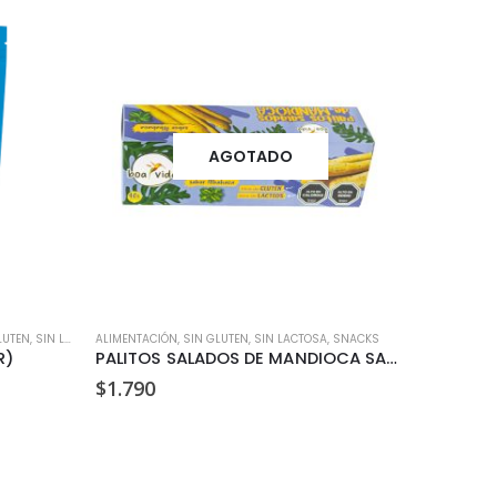
-21%
AGOTADO
LUTEN
,
SIN LACTOSA
ALIMENTACIÓN
,
SIN GLUTEN
,
SIN LACTOSA
,
SNACKS
ALIMENTACI
R)
PALITOS SALADOS DE MANDIOCA SABOR ALBAHACA BOA VIDA 40 GR
E
$
1.790
$
2.890
p
o
e
$