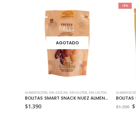
-5%
AGOTADO
,
SIN GLUTEN
,
SIN LACTOSA
ALIMENTACIÓN
,
VEGANO
,
SIN AZÚCAR
,
SIN GLUTEN
,
SIN LACTOSA
,
SNACKS
ALIMENTACI
,
VEGAN
STEVIA LIQUIDA RECARGA ALBA 500 ML
BOLITAS SMART SNACK NUEZ ALMENDRA 40 GR
E
$
1.390
$
$
1.390
p
o
e
$