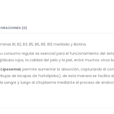
ORACIONES (0)
as B1, B2, B3, B5, B6, B9, B12 metilada y Biotina.
Su consumo regular es esencial para el funcionamiento del siste
glóbulos rojos, la calidad del pelo y la piel, entre muchos otros 
 Liposomal
,
permite aumentar la absorción, capturando el co
jas de bicapas de fosfolípidos), de esta manera se facilita el
a la sangre y luego al citoplasma mediante el proceso de endocit