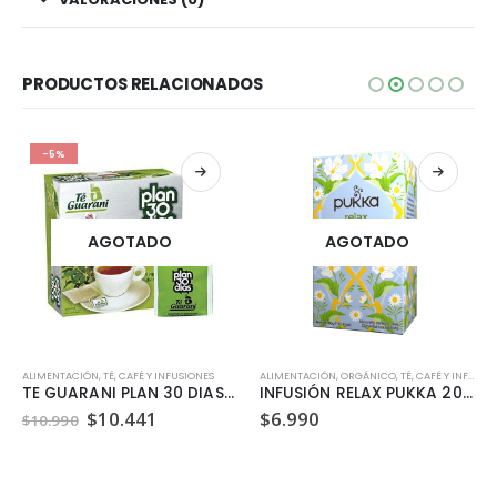
PRODUCTOS RELACIONADOS
-5%
AGOTADO
AGOTADO
ALIMENTACIÓN
,
VEGANO
,
TÉ, CAFÉ Y INFUSIONES
ALIMENTACIÓN
,
ORGÁNICO
,
TÉ, CAFÉ Y INFUSIONES
TE GUARANI PLAN 30 DIAS 60 BOLSITAS
INFUSIÓN RELAX PUKKA 20 BOLSITAS
El
El
$
10.441
$
6.990
$
10.990
precio
precio
original
actual
era:
es:
$10.990.
$10.441.