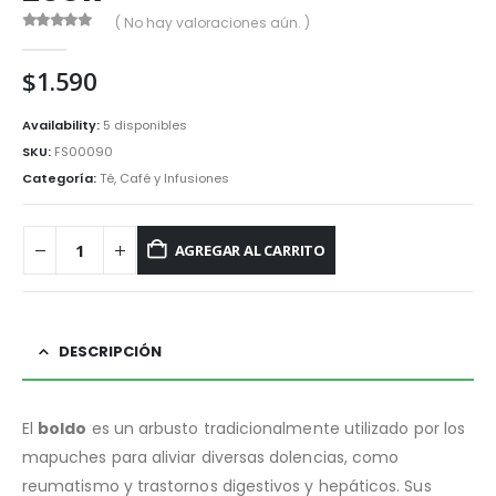
( No hay valoraciones aún. )
0
out of 5
$
1.590
Availability:
5 disponibles
SKU:
FS00090
Categoría:
Té, Café y Infusiones
AGREGAR AL CARRITO
DESCRIPCIÓN
El
boldo
es un arbusto tradicionalmente utilizado por los
mapuches para aliviar diversas dolencias, como
reumatismo y trastornos digestivos y hepáticos. Sus