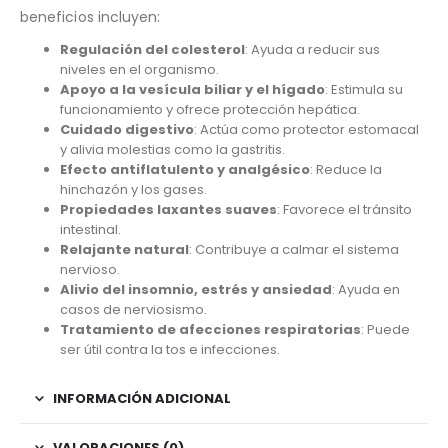
beneficios incluyen:
Regulación del colesterol
: Ayuda a reducir sus
niveles en el organismo.
Apoyo a la vesícula biliar y el hígado
: Estimula su
funcionamiento y ofrece protección hepática.
Cuidado digestivo
: Actúa como protector estomacal
y alivia molestias como la gastritis.
Efecto antiflatulento y analgésico
: Reduce la
hinchazón y los gases.
Propiedades laxantes suaves
: Favorece el tránsito
intestinal.
Relajante natural
: Contribuye a calmar el sistema
nervioso.
Alivio del insomnio, estrés y ansiedad
: Ayuda en
casos de nerviosismo.
Tratamiento de afecciones respiratorias
: Puede
ser útil contra la tos e infecciones.
INFORMACIÓN ADICIONAL
VALORACIONES (0)