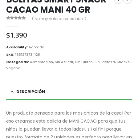
CACAO MANI 40 GR
( No hay valoraciones aún. )
0
out of 5
$
1.390
Availability:
Agotado
SKU:
1651273734128
Categorías:
Alimentación
,
Sin Azúcar
,
Sin Gluten
,
Sin Lactosa
,
Snacks
,
Vegano
DESCRIPCIÓN
Un producto pensado para los mas chicos de la casa! Por
eso creamos este delicia de MANI CACAO para que tus
niños lo puedan llevar a todos lados!, si! al fin! porque
nuestro formato de 2 unidades es perfecto para llevar en