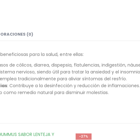
ORACIONES (0)
eneficiosas para la salud, entre ellas:
sos de cólicos, diarrea, dispepsia, flatulencias, indigestión, náu
sistema nervioso, siendo útil para tratar la ansiedad y el insomnio
 emplea tradicionalmente para aliviar síntomas del resfrío.
ias
: Contribuye a la desinfección y reducción de inflamaciones.
ado como remedio natural para disminuir molestias.
-27%