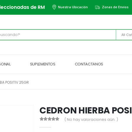
leccionadas de RM
Nuestra Ubicación
Zonas de Envios
All Ca
RSONAL
SUPLEMENTOS
CONTACTANOS
BA POSITIV 25GR
CEDRON HIERBA POSI
( No hay valoraciones aún. )
0
out of 5