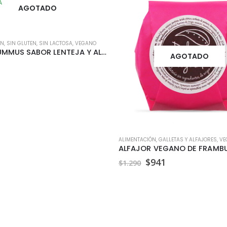
AGOTADO
ÓN
,
SIN GLUTEN
,
SIN LACTOSA
,
VEGANO
I LOVE HUMMUS SABOR LENTEJA Y ALMENDRA 220 GR
AGOTADO
ALIMENTACIÓN
,
GALLETAS Y ALFAJORES
,
VE
El
El
$
941
$
1.290
precio
precio
original
actual
era:
es:
$1.290.
$941.