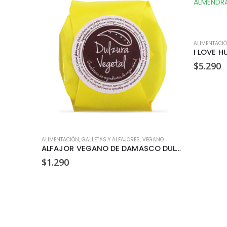
ALIMENTACI
$
5.290
ANO
ALIMENTACIÓN
,
GALLETAS Y ALFAJORES
,
VEGANO
ALFAJOR VEGANO DE DAMASCO DULZURA VEGETAL 35GR
$
1.290