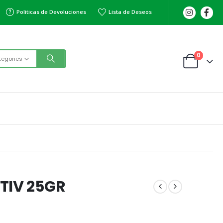
Politicas de Devoluciones
Lista de Deseos
0
tegories
TIV 25GR