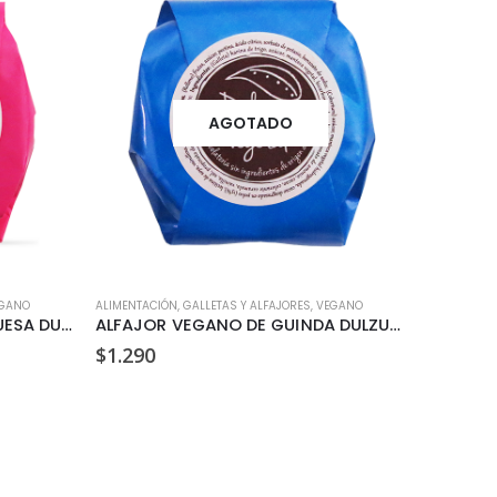
AGOTADO
GANO
ALIMENTACIÓN
,
GALLETAS Y ALFAJORES
,
VEGANO
ALIMENTACI
ALFAJOR VEGANO DE FRAMBUESA DULZURA VEGETAL 35GR
ALFAJOR VEGANO DE GUINDA DULZURA VEGETAL 35GR
AVELLAN
$
1.290
$
5.190