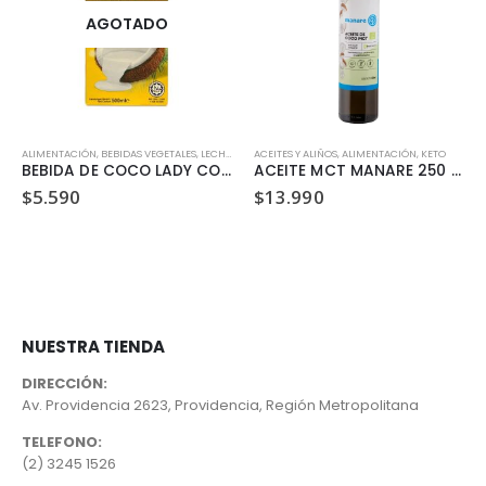
AGOTADO
ALIMENTACIÓN
,
BEBIDAS VEGETALES, LECHES Y JUGOS
ACEITES Y ALIÑOS
,
SIN GLUTEN
,
,
ALIMENTACIÓN
SIN LACTOSA
,
VEGANO
,
KETO
BEBIDA DE COCO LADY COCONUT 500 ML
ACEITE MCT MANARE 250 ML
$
5.590
$
13.990
NUESTRA TIENDA
DIRECCIÓN:
Av. Providencia 2623, Providencia, Región Metropolitana
TELEFONO:
(2) 3245 1526