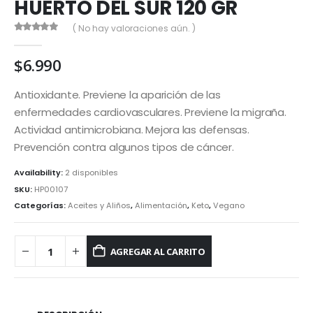
HUERTO DEL SUR 120 GR
( No hay valoraciones aún. )
0
out of 5
$
6.990
Antioxidante. Previene la aparición de las
enfermedades cardiovasculares. Previene la migraña.
Actividad antimicrobiana. Mejora las defensas.
Prevención contra algunos tipos de cáncer.
Availability:
2 disponibles
SKU:
HP00107
Categorías:
Aceites y Aliños
,
Alimentación
,
Keto
,
Vegano
AGREGAR AL CARRITO