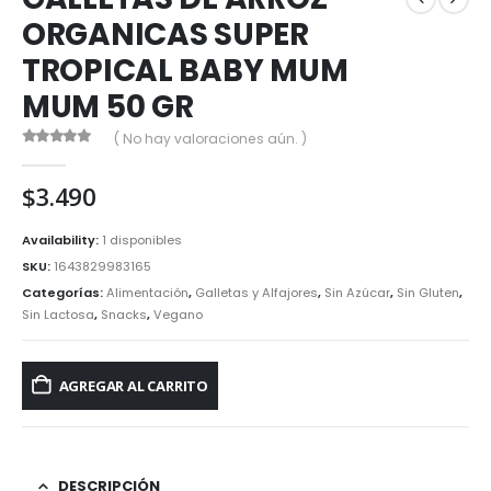
ORGANICAS SUPER
TROPICAL BABY MUM
MUM 50 GR
( No hay valoraciones aún. )
0
out of 5
$
3.490
Availability:
1 disponibles
SKU:
1643829983165
Categorías:
Alimentación
,
Galletas y Alfajores
,
Sin Azúcar
,
Sin Gluten
,
Sin Lactosa
,
Snacks
,
Vegano
AGREGAR AL CARRITO
DESCRIPCIÓN