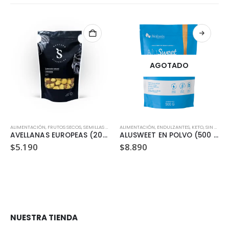
AGOTADO
ALIMENTACIÓN
,
FRUTOS SECOS, SEMILLAS Y LEGUMBRES
ALIMENTACIÓN
,
ENDULZANTES
,
KETO
,
SIN GLUTEN
AVELLANAS EUROPEAS (200 GR)
ALUSWEET EN POLVO (500 GR)
$
5.190
$
8.890
NUESTRA TIENDA