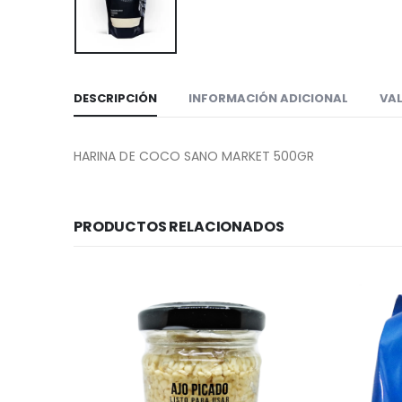
DESCRIPCIÓN
INFORMACIÓN ADICIONAL
VAL
HARINA DE COCO SANO MARKET 500GR
PRODUCTOS RELACIONADOS
VEGANO
I LOVE HUMMUS SABOR LENTEJA Y ALMENDRA 220 GR