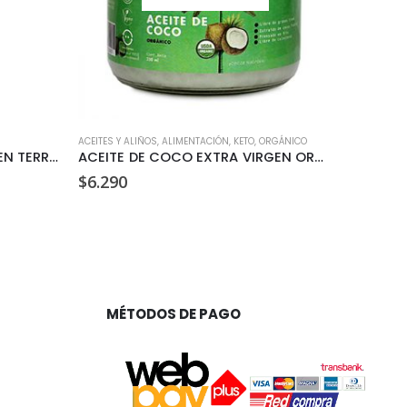
ACEITES Y ALIÑOS
,
ALIMENTACIÓN
,
KETO
,
ORGÁNICO
ALIMENTACI
ACEITE DE OLIVA EXTRA VIRGEN TERRASANTA 250ML
ACEITE DE COCO EXTRA VIRGEN ORGANICO BROTA 250ML
AGUA D
$
6.290
$
2.590
MÉTODOS DE PAGO