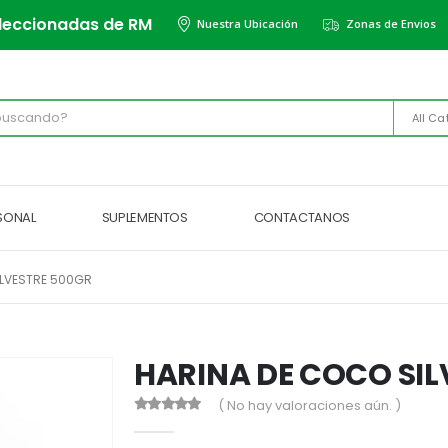
leccionadas de RM
Nuestra Ubicación
Zonas de Envios
All Ca
RSONAL
SUPLEMENTOS
CONTACTANOS
ILVESTRE 500GR
HARINA DE COCO SIL
( No hay valoraciones aún. )
0
out of 5