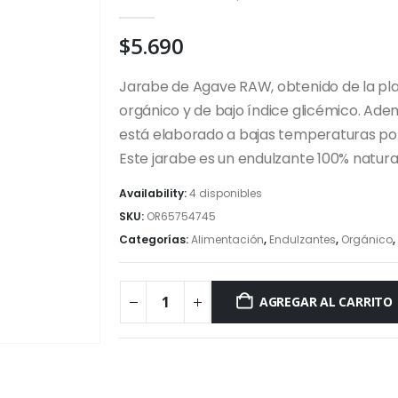
0
out of 5
$
5.690
Jarabe de Agave RAW, obtenido de la pl
orgánico y de bajo índice glicémico. Ade
está elaborado a bajas temperaturas por
Este jarabe es un endulzante 100% natural,
Availability:
4 disponibles
SKU:
OR65754745
Categorías:
Alimentación
,
Endulzantes
,
Orgánico
,
AGREGAR AL CARRITO