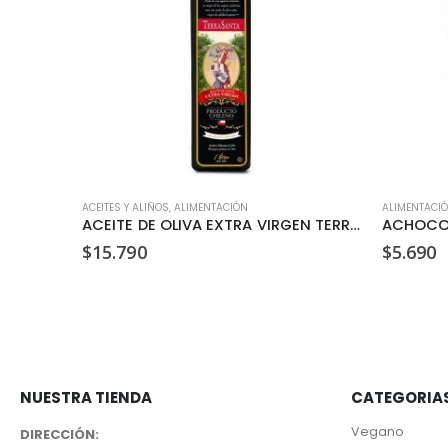
GÁNICO
ACEITES Y ALIÑOS
,
ALIMENTACIÓN
ALIMENTACI
ACEITE DE COCO EXTRA VIRGEN ORGANICO BROTA 250ML
ACEITE DE OLIVA EXTRA VIRGEN TERRASANTA 1 LT
$
15.790
$
5.690
NUESTRA TIENDA
CATEGORIA
Vegano
DIRECCIÓN: