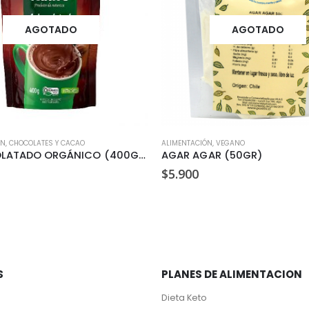
AGOTADO
AGOTADO
ÓN
,
CHOCOLATES Y CACAO
ALIMENTACIÓN
,
VEGANO
ACHOCOLATADO ORGÁNICO (400GR)
AGAR AGAR (50GR)
$
5.900
S
PLANES DE ALIMENTACION
Dieta Keto