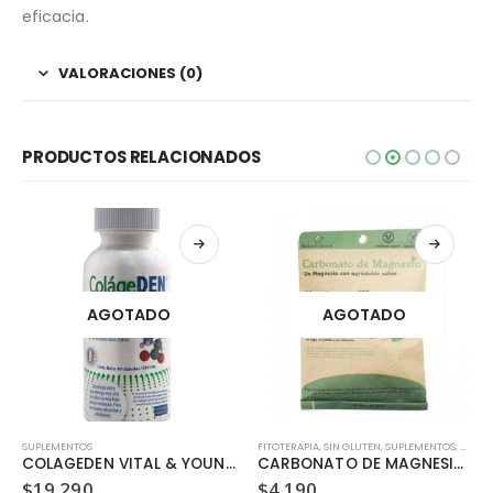
eficacia.
VALORACIONES (0)
PRODUCTOS RELACIONADOS
AGOTADO
AGOTADO
SUPLEMENTOS
,
VEGANO
FITOTERAPIA
,
SIN GLUTEN
,
SUPLEMENTOS
,
VEGA
COLAGEDEN VITAL & YOUNG 90 CAPSULAS
CARBONATO DE MAGNESIO DULZURA NATURAL 94.5 GR
$
19.290
$
4.190