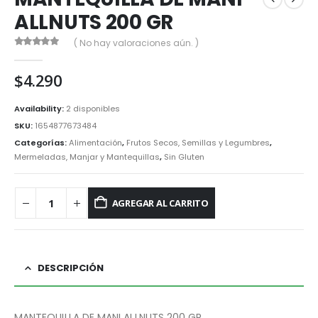
ALLNUTS 200 GR
( No hay valoraciones aún. )
0
out of 5
$
4.290
Availability:
2 disponibles
SKU:
1654877673484
Categorías:
Alimentación
,
Frutos Secos, Semillas y Legumbres
,
Mermeladas, Manjar y Mantequillas
,
Sin Gluten
AGREGAR AL CARRITO
DESCRIPCIÓN
MANTEQUILLA DE MANI ALLNUTS 200 GR