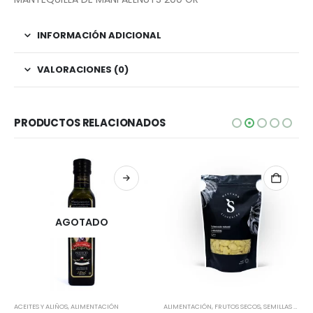
INFORMACIÓN ADICIONAL
VALORACIONES (0)
PRODUCTOS RELACIONADOS
AGOTADO
ACEITES Y ALIÑOS
,
SIN LACTOSA
,
ALIMENTACIÓN
ALIMENTACIÓN
,
FRUTOS SECOS, SEMILLAS Y LEGUMBRES