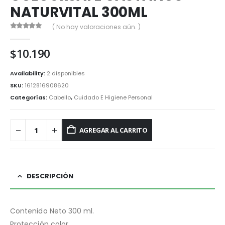
NATURVITAL 300ML
( No hay valoraciones aún. )
0
out of 5
$
10.190
Availability:
2 disponibles
SKU:
1612816908620
Categorías:
Cabello
,
Cuidado E Higiene Personal
AGREGAR AL CARRITO
DESCRIPCIÓN
Contenido Neto 300 ml.
Protección color.