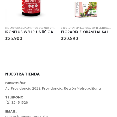
SIN LACTOSA
,
SUPLEMENTOS
,
VEGANO
,
VITAMINAS Y MINERALES
SIN GLUTEN
,
SIN LACTOSA
,
SUPLEMENTOS
,
VEGA
IRONPLUS WELLPLUS 60 CÁPSULAS
FLORADIX FLORAVITAL SALUS 250 ML
$
25.900
$
20.890
NUESTRA TIENDA
DIRECCIÓN:
Av. Providencia 2623, Providencia, Región Metropolitana
TELEFONO:
(2) 3245 1526
EMAIL:
contacto@sanomarket.cl