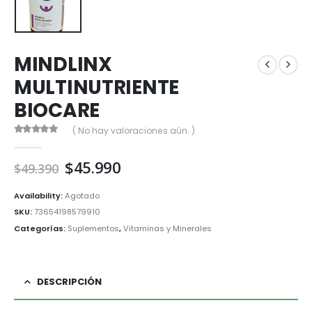
MINDLINX
MULTINUTRIENTE
BIOCARE
( No hay valoraciones aún. )
0
out of 5
El
El
$
45.990
$
49.390
precio
precio
original
actual
Availability:
Agotado
era:
es:
SKU:
73654198579910
$49.390.
$45.990.
Categorías:
Suplementos
,
Vitaminas y Minerales
DESCRIPCIÓN