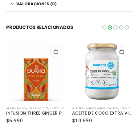
VALORACIONES (0)
PRODUCTOS RELACIONADOS
ALIMENTACIÓN
,
SIN LACTOSA
,
ORGÁNICO
,
TÉ, CAFÉ Y INFUSIONES
ACEITES Y ALIÑOS
,
VEGANO
,
ALIMENTACIÓN
,
KETO
,
ORGÁNICO
INFUSION THREE GINGER PUKKA
ACEITE DE COCO EXTRA VIRGEN ORGANICO MANARE 500ML
$
6.990
$
10.690