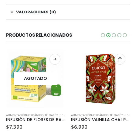
VALORACIONES (0)
PRODUCTOS RELACIONADOS
AGOTADO
ALIMENTACIÓN
,
VEGANO
,
ORGÁNICO
,
TÉ, CAFÉ Y INFUSIONES
ALIMENTACIÓN
,
VEGANO
,
ORGÁNICO
,
TÉ, CAFÉ Y INFUSIONES
INFUSIÓN DE FLORES DE BACH MOTIVACIÓN Y CONFIANZA (15 BOLSITAS)
INFUSIÓN VAINILLA CHAI PUKKA 20 BOLSITAS
$
7.390
$
6.990