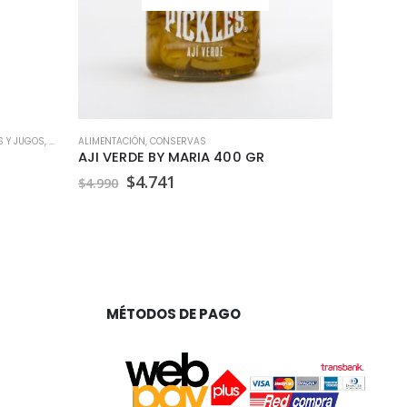
S Y JUGOS
,
VEGANO
ALIMENTACIÓN
,
CONSERVAS
ACEITES Y A
AJI VERDE BY MARIA 400 GR
El
El
$
4.741
$
10.69
$
4.990
precio
precio
original
actual
era:
es:
$4.990.
$4.741.
MÉTODOS DE PAGO