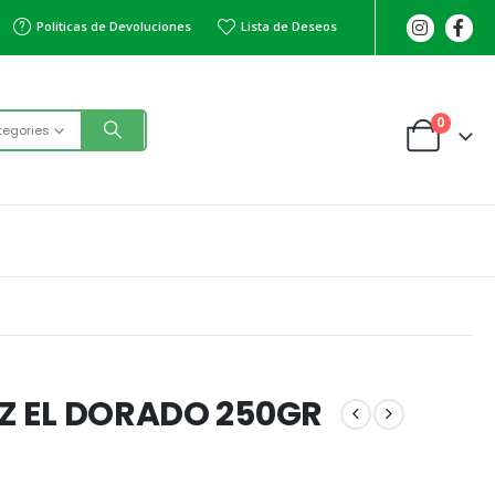
Politicas de Devoluciones
Lista de Deseos
0
tegories
IZ EL DORADO 250GR