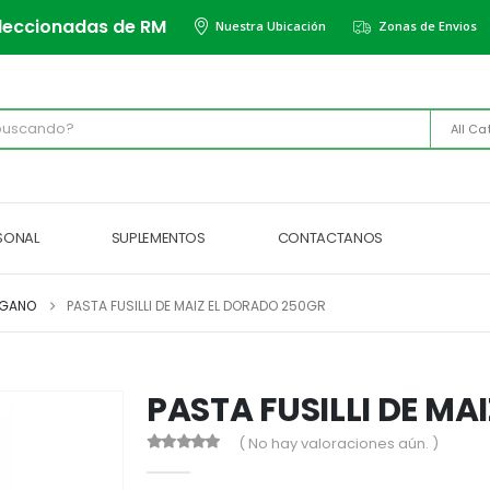
leccionadas de RM
Nuestra Ubicación
Zonas de Envios
All Ca
RSONAL
SUPLEMENTOS
CONTACTANOS
EGANO
PASTA FUSILLI DE MAIZ EL DORADO 250GR
PASTA FUSILLI DE MA
( No hay valoraciones aún. )
0
out of 5