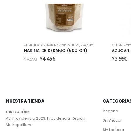
ALIMENTACIÓN
,
HARINAS
,
SIN GLUTEN
,
VEGANO
ALIMENTACI
ACEITE DE OLIVA EXTRA VIRGEN TERRASANTA 500ML
HARINA DE SESAMO (500 GR)
El
El
$
4.456
$
3.990
$
4.990
precio
precio
original
actual
era:
es:
$4.990.
$4.456.
NUESTRA TIENDA
CATEGORIA
Vegano
DIRECCIÓN:
Av. Providencia 2623, Providencia, Región
Sin Azúcar
Metropolitana
Sin Lactosa