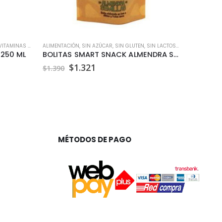
ITAMINAS Y MINERALES
ALIMENTACIÓN
,
SIN AZÚCAR
,
SIN GLUTEN
,
SIN LACTOSA
,
SNACKS
ALIMENTACI
,
VEGA
 250 ML
BOLITAS SMART SNACK ALMENDRA SEMILLAS 40 GR
El
El
E
$
1.321
$
1.390
$
7.390
precio
precio
p
original
actual
o
era:
es:
e
$1.390.
$1.321.
$
MÉTODOS DE PAGO