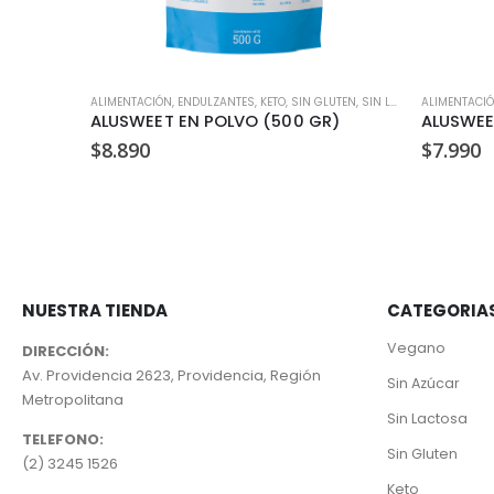
,
SIN GLUTEN
,
SIN LACTOSA
ALIMENTACIÓN
,
VEGANO
,
ENDULZANTES
,
KETO
,
SIN GLUTEN
,
SIN LACTOSA
ALIMENTACI
STEVIA LIQUIDA RECARGA ALBA 500 ML
ALUSWEET EN POLVO (500 GR)
$
8.890
$
7.990
NUESTRA TIENDA
CATEGORIA
Vegano
DIRECCIÓN:
Av. Providencia 2623, Providencia, Región
Sin Azúcar
Metropolitana
Sin Lactosa
TELEFONO:
Sin Gluten
(2) 3245 1526
Keto