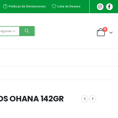
Politicas de Devoluciones
Lista de Deseos
0
tegories
OS OHANA 142GR