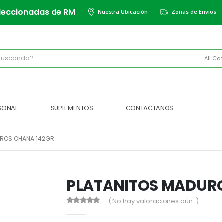
leccionadas de RM
Nuestra Ubicación
Zonas de Envios
All Ca
RSONAL
SUPLEMENTOS
CONTACTANOS
UROS OHANA 142GR
PLATANITOS MADUR
( No hay valoraciones aún. )
0
out of 5