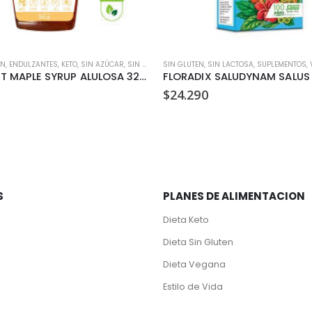
ÓN
,
ENDULZANTES
,
KETO
,
SIN AZÚCAR
,
SIN GLUTEN
SIN GLUTEN
,
SIN LACTOSA
,
SIN LACTOSA
,
SUPLEMENTOS
,
V
ALUSWEET MAPLE SYRUP ALULOSA 320GR
FLORADIX SALUDYNAM SALUS
$
24.290
S
PLANES DE ALIMENTACION
Dieta Keto
Dieta Sin Gluten
Dieta Vegana
Estilo de Vida