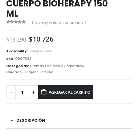
CUERPO BIOHERAPY 150
ML
( No hay valoraciones aún. )
0
out of 5
El
El
$
10.726
$
13.290
precio
precio
original
actual
Availability:
3 disponibles
era:
es:
SKU:
ORGT632
$13.290.
$10.726.
Categorías:
Cremas Faciales y Corporales
,
Cuidado E Higiene Personal
AGREGAR AL CARRITO
DESCRIPCIÓN