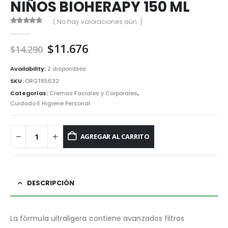
NIÑOS BIOHERAPY 150 ML
( No hay valoraciones aún. )
0
out of 5
El
El
$
11.676
$
14.290
precio
precio
original
actual
Availability:
2 disponibles
era:
es:
SKU:
ORGT85632
$14.290.
$11.676.
Categorías:
Cremas Faciales y Corporales
,
Cuidado E Higiene Personal
AGREGAR AL CARRITO
DESCRIPCIÓN
La fórmula ultraligera contiene avanzados filtros