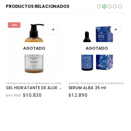
PRODUCTOS RELACIONADOS
-8%
AGOTADO
AGOTADO
VITAMINAS Y MINERALES
CREMAS FACIALES Y CORPORALES
,
CUIDADO E HIGIENE PERSONAL
ACEITES
,
CREMAS FACIALES Y CORPORALES
,
VEGANO
GEL HIDRATANTE DE ALOE VERA (250 ML)
SERUM ALBA 35 ml
El
El
$
10.830
$
12.890
$
11.790
precio
precio
original
actual
era:
es:
$11.790.
$10.830.