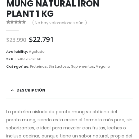
MUNG NATURAL IRON
PLANT 1 KG
( No hay valoraciones aún. )
0
out of 5
El
El
$
22.791
$
23.990
precio
precio
original
actual
Availability:
Agotado
era:
es:
SKU:
1638376761941
$23.990.
$22.791.
Categorías:
Proteínas
,
Sin Lactosa
,
Suplementos
,
Vegano
DESCRIPCIÓN
La proteína aislada de poroto mung se obtiene del
poroto mung, siendo esta ersion el formato más puro, sin
saborizantes, e ideal para mezclar con frutas, leches o
incluso cocinar, aunque tiene un sabor natural, propio del