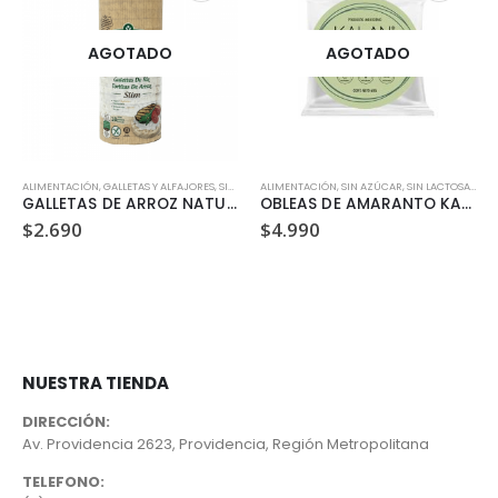
AGOTADO
AGOTADO
ALIMENTACIÓN
,
SIN LACTOSA
,
GALLETAS Y ALFAJORES
,
VEGANO
,
SIN GLUTEN
ALIMENTACIÓN
,
SIN LACTOSA
,
SIN AZÚCAR
,
VEGANO
,
SIN LACTOSA
,
SNA
GALLETAS DE ARROZ NATURAL KUPIEC 90 GR
OBLEAS DE AMARANTO KALAN SABOR MATCHA 60GR
$
2.690
$
4.990
NUESTRA TIENDA
DIRECCIÓN:
Av. Providencia 2623, Providencia, Región Metropolitana
TELEFONO: