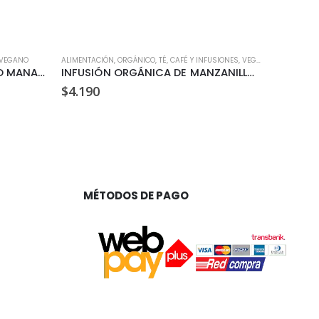
VEGANO
ALIMENTACIÓN
,
ORGÁNICO
,
TÉ, CAFÉ Y INFUSIONES
,
VEGANO
ACEITES Y A
JARABE DE AGAVE ORGÁNICO MANARE 660 GR
INFUSIÓN ORGÁNICA DE MANZANILLA (15 BOLSITAS)
$
4.190
$
9.990
MÉTODOS DE PAGO