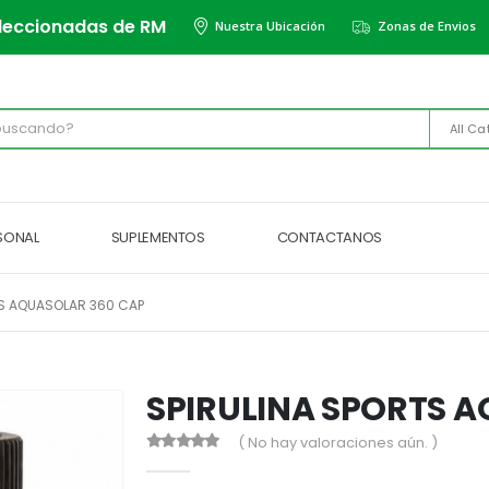
leccionadas de RM
Nuestra Ubicación
Zonas de Envios
All Ca
RSONAL
SUPLEMENTOS
CONTACTANOS
TS AQUASOLAR 360 CAP
SPIRULINA SPORTS 
( No hay valoraciones aún. )
0
out of 5