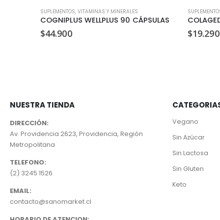
 MINERALES
SUPLEMENTOS
,
VITAMINAS Y MINERALES
SUPLEMENTO
COGNIPLUS WELLPLUS 90 CÁPSULAS
$
44.900
$
19.290
NUESTRA TIENDA
CATEGORIA
Vegano
DIRECCIÓN:
Av. Providencia 2623, Providencia, Región
Sin Azúcar
Metropolitana
Sin Lactosa
TELEFONO:
Sin Gluten
(2) 3245 1526
Keto
EMAIL:
contacto@sanomarket.cl
HORARIO DE ATENCION: