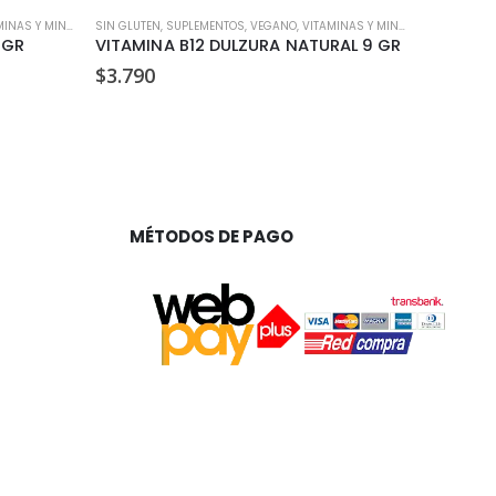
NAS Y MINERALES
SIN GLUTEN
,
SUPLEMENTOS
,
VEGANO
,
VITAMINAS Y MINERALES
SUPLEMENT
 GR
VITAMINA B12 DULZURA NATURAL 9 GR
CREATI
$
3.790
$
26.99
MÉTODOS DE PAGO