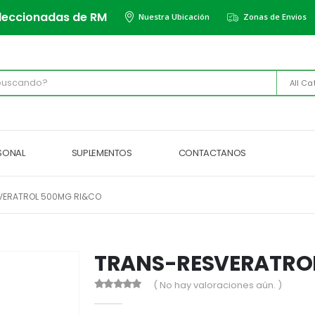
leccionadas de RM
Nuestra Ubicación
Zonas de Envios
All Ca
RSONAL
SUPLEMENTOS
CONTACTANOS
VERATROL 500MG RI&CO
TRANS-RESVERATRO
( No hay valoraciones aún. )
0
out of 5