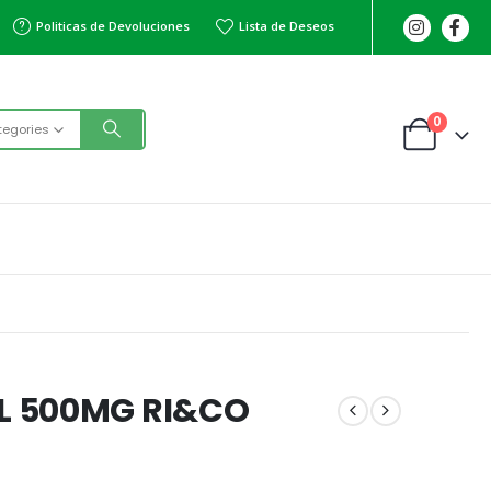
Politicas de Devoluciones
Lista de Deseos
0
tegories
L 500MG RI&CO