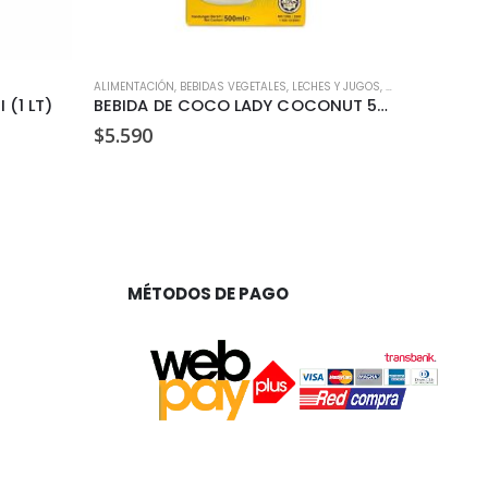
ALIMENTACIÓN
,
BEBIDAS VEGETALES, LECHES Y JUGOS
,
SIN GLUTEN
ALIMENTACI
,
SIN L
(1 LT)
BEBIDA DE COCO LADY COCONUT 500 ML
ALOE VER
$
5.590
$
14.29
MÉTODOS DE PAGO