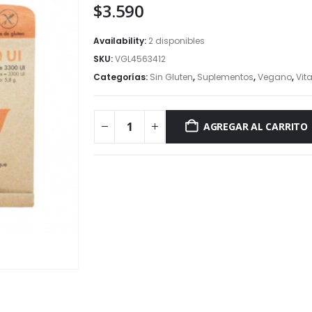
$
3.590
Availability:
2 disponibles
SKU:
VGL4563412
Categorías:
Sin Gluten
,
Suplementos
,
Vegano
,
Vit
AGREGAR AL CARRITO