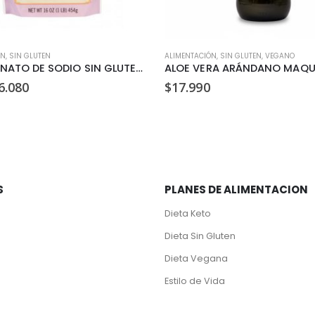
ÓN
,
SIN GLUTEN
ALIMENTACIÓN
,
SIN GLUTEN
,
VEGANO
BICARBONATO DE SODIO SIN GLUTEN BOB’S RED MILL 454 GR
ALOE VERA ARÁNDANO MAQUI 
l
El
6.080
$
17.990
recio
precio
riginal
actual
ra:
es:
6.400.
$6.080.
S
PLANES DE ALIMENTACION
Dieta Keto
Dieta Sin Gluten
Dieta Vegana
Estilo de Vida