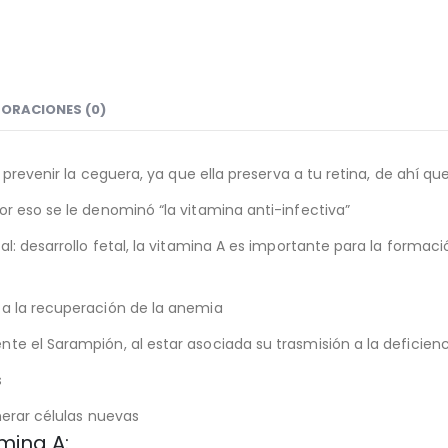
ORACIONES (0)
a prevenir la ceguera, ya que ella preserva a tu retina, de ahí
r eso se le denominó “la vitamina anti-infectiva”
l: desarrollo fetal, la vitamina A es importante para la formaci
 a la recuperación de la anemia
te el Sarampión, al estar asociada su trasmisión a la deficien
s
nerar células nuevas
mina A: