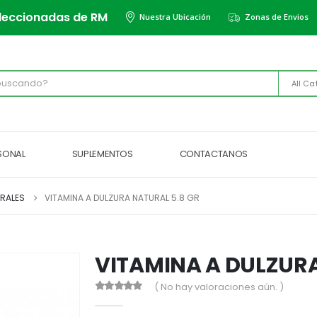
leccionadas de RM
Nuestra Ubicación
Zonas de Envios
All Ca
RSONAL
SUPLEMENTOS
CONTACTANOS
ERALES
VITAMINA A DULZURA NATURAL 5.8 GR
VITAMINA A DULZURA
( No hay valoraciones aún. )
0
out of 5