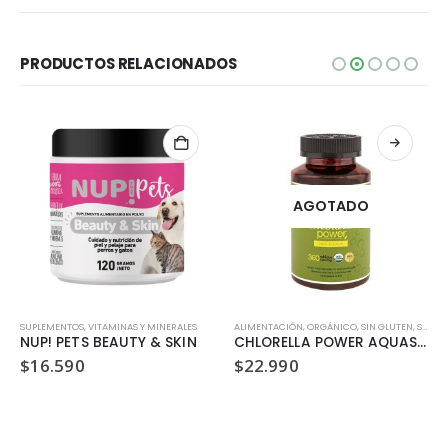
PRODUCTOS RELACIONADOS
AGOTADO
SUPLEMENTOS
,
VITAMINAS Y MINERALES
ALIMENTACIÓN
,
ORGÁNICO
,
SIN GLUTEN
,
SIN LACTOSA
NUP! PETS BEAUTY & SKIN
CHLORELLA POWER AQUASOLAR 360 CÁPSULAS / 500 MG
$
16.590
$
22.990