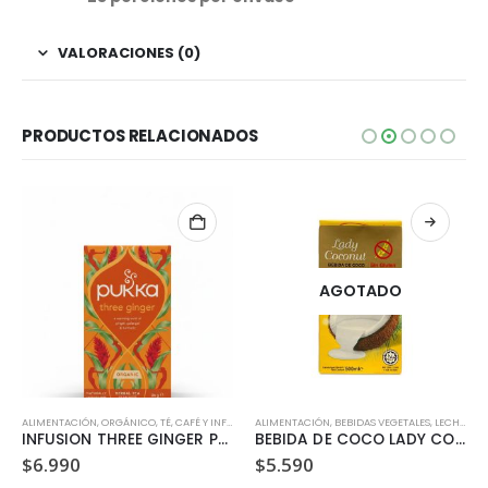
VALORACIONES (0)
PRODUCTOS RELACIONADOS
AGOTADO
ALIMENTACIÓN
,
SIN LACTOSA
,
ORGÁNICO
,
TÉ, CAFÉ Y INFUSIONES
ALIMENTACIÓN
,
VEGANO
,
BEBIDAS VEGETALES, LECHES Y JUGOS
INFUSION THREE GINGER PUKKA
BEBIDA DE COCO LADY COCONUT 500 ML
$
6.990
$
5.590