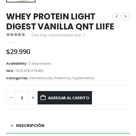
WHEY PROTEIN LIGHT
DIGEST VANILLA QNT LIIFE
( No hay valoraciones aún. )
0
out of 5
$
29.990
Availability:
2 disponibles
SKU:
76254281379482
Categorías:
Alimentación
,
Proteínas
,
Suplementos
AGREGAR AL CARRITO
DESCRIPCIÓN