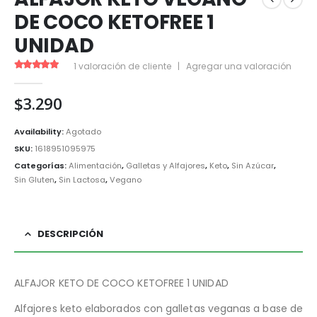
DE COCO KETOFREE 1
UNIDAD
1
valoración de cliente
|
Agregar una valoración
5.00
out of 5
$
3.290
Availability:
Agotado
SKU:
1618951095975
Categorías:
Alimentación
,
Galletas y Alfajores
,
Keto
,
Sin Azúcar
,
Sin Gluten
,
Sin Lactosa
,
Vegano
DESCRIPCIÓN
ALFAJOR KETO DE COCO KETOFREE 1 UNIDAD
Alfajores keto elaborados con galletas veganas a base de