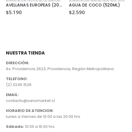
ALIMENTACIÓN
,
FRUTOS SECOS, SEMILLAS Y LEGUMBRES
ALIMENTACIÓN
,
BEBIDAS VEGETALES, LECHES Y JUGOS
AVELLANAS EUROPEAS (200 GR)
AGUA DE COCO (520ML)
$
5.190
$
2.590
NUESTRA TIENDA
DIRECCIÓN:
Av. Providencia 2623, Providencia, Región Metropolitana
TELEFONO:
(2) 3245 1526
EMAIL:
contacto@sanomarket.cl
HORARIO DE ATENCION:
Lunes a Viernes de 10:00 a las 20:00 hrs.
Sábado:
10:00 a 16:00 hrs.