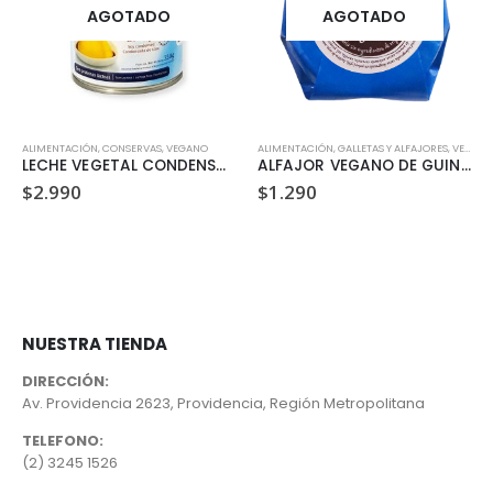
AGOTADO
AGOTADO
ALIMENTACIÓN
,
CONSERVAS
,
VEGANO
ALIMENTACIÓN
,
GALLETAS Y ALFAJORES
,
VEGANO
LECHE VEGETAL CONDENSADA DE SOYA (330 GR)
ALFAJOR VEGANO DE GUINDA DULZURA VEGETAL 35GR
$
2.990
$
1.290
NUESTRA TIENDA
DIRECCIÓN:
Av. Providencia 2623, Providencia, Región Metropolitana
TELEFONO:
(2) 3245 1526