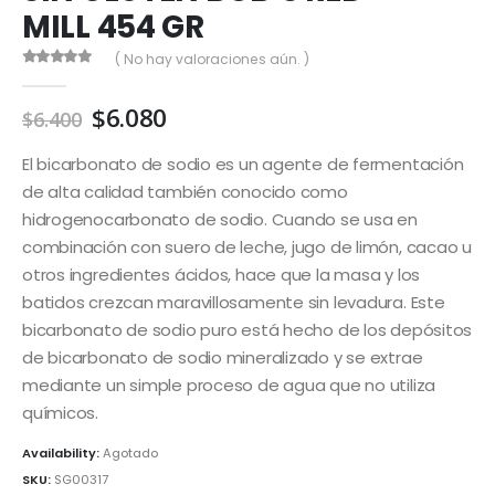
MILL 454 GR
( No hay valoraciones aún. )
0
out of 5
El
El
$
6.080
$
6.400
precio
precio
original
actual
El bicarbonato de sodio es un agente de fermentación
era:
es:
de alta calidad también conocido como
$6.400.
$6.080.
hidrogenocarbonato de sodio. Cuando se usa en
combinación con suero de leche, jugo de limón, cacao u
otros ingredientes ácidos, hace que la masa y los
batidos crezcan maravillosamente sin levadura. Este
bicarbonato de sodio puro está hecho de los depósitos
de bicarbonato de sodio mineralizado y se extrae
mediante un simple proceso de agua que no utiliza
químicos.
Availability:
Agotado
SKU:
SG00317