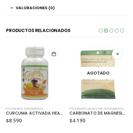
VALORACIONES (0)
PRODUCTOS RELACIONADOS
AGOTADO
FITOTERAPIA
,
VEGANO
,
SUPLEMENTOS
FITOTERAPIA
,
SIN GLUTEN
,
SUPLEMENTOS
,
VEGA
CURCUMA ACTIVADA HEALTH NATURAL 500MG 60 CAPSULAS
CARBONATO DE MAGNESIO DULZURA NATURAL 94.5 GR
$
8.590
$
4.190