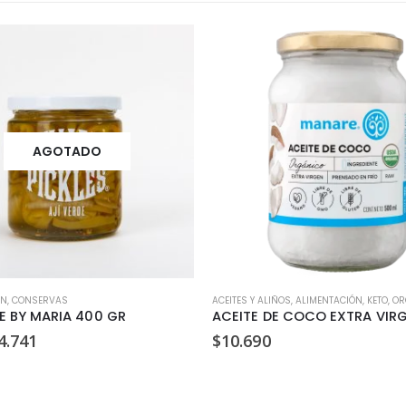
AGOTADO
ÓN
,
CONSERVAS
ACEITES Y ALIÑOS
,
ALIMENTACIÓN
,
KETO
,
OR
E BY MARIA 400 GR
l
El
4.741
$
10.690
recio
precio
riginal
actual
ra:
es:
4.990.
$4.741.