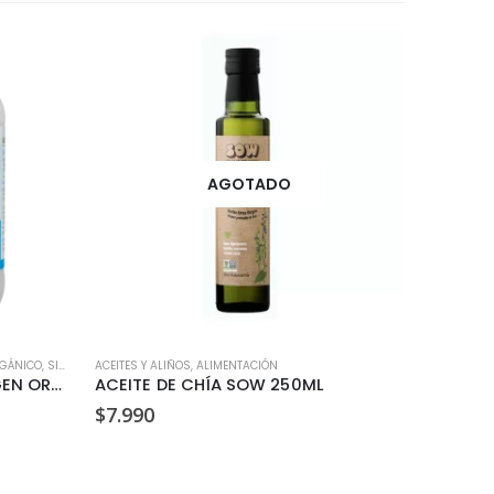
AGOTADO
GÁNICO
,
SIN GLUTEN
ACEITES Y ALIÑOS
,
ALIMENTACIÓN
ALIMENTACI
ACEITE DE COCO EXTRA VIRGEN ORGANICO MANARE 500ML
ACEITE DE CHÍA SOW 250ML
$
7.990
$
3.990