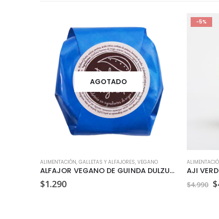
-5%
AGOTADO
ALIMENTACIÓN
,
GALLETAS Y ALFAJORES
,
VEGANO
ALIMENTACI
ALFAJOR VEGANO DE GUINDA DULZURA VEGETAL 35GR
AJI VERD
E
$
1.290
$
$
4.990
p
o
e
$