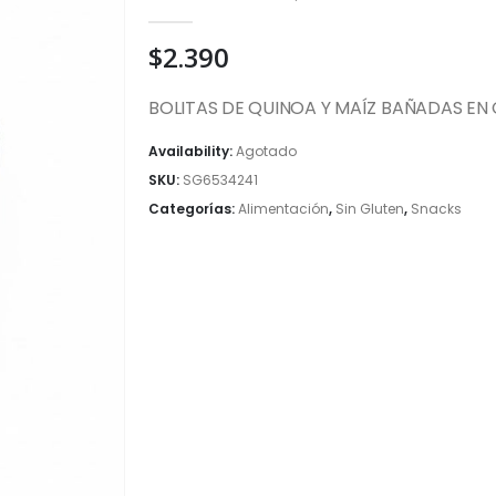
0
out of 5
$
2.390
BOLITAS DE QUINOA Y MAÍZ BAÑADAS EN
Availability:
Agotado
SKU:
SG6534241
Categorías:
Alimentación
,
Sin Gluten
,
Snacks