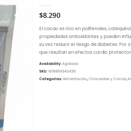
0
out of 5
$
8.290
El cacao es rico en polifenoles, catequin
propiedades antioxidantes y pueden influir
su vez reducir el riesgo de diabetes. Por 
que resultan en efectos cardio protecto
Availability:
Agotado
SKU:
1618869340436
Categorías:
Alimentación
,
Chocolates y Cacao
,
K