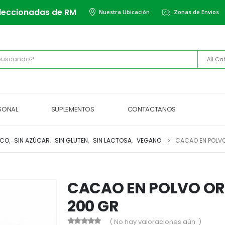
leccionadas de RM
Nuestra Ubicación
Zonas de Envios
All Ca
RSONAL
SUPLEMENTOS
CONTACTANOS
ICO
,
SIN AZÚCAR
,
SIN GLUTEN
,
SIN LACTOSA
,
VEGANO
CACAO EN POLV
CACAO EN POLVO O
200 GR
( No hay valoraciones aún. )