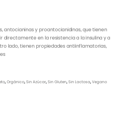
as, antocianinas y proantocianidinas, que tienen
 directamente en la resistencia a la insulina y a
otro lado, tienen propiedades antiinflamatorias,
res
eto
,
Orgánico
,
Sin Azúcar
,
Sin Gluten
,
Sin Lactosa
,
Vegano