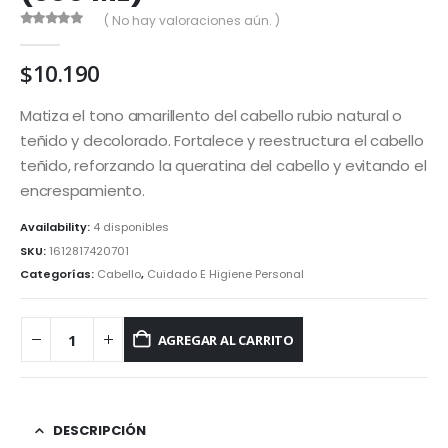
( No hay valoraciones aún. )
0
out of 5
$
10.190
Matiza el tono amarillento del cabello rubio natural o
teñido y decolorado. Fortalece y reestructura el cabello
teñido, reforzando la queratina del cabello y evitando el
encrespamiento.
Availability:
4 disponibles
SKU:
1612817420701
Categorías:
Cabello
,
Cuidado E Higiene Personal
AGREGAR AL CARRITO
DESCRIPCIÓN