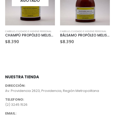
AGOTADO
EGANO
CABELLO
,
CUIDADO E HIGIENE PERSONAL
CABELLO
,
CUIDADO E HIGIENE PERSONAL
CHAMPÚ PROPÓLEO MELISA (300 ML)
BÁLSAMO PROPÓLEO MELISA (300 ML)
$
8.390
$
8.390
NUESTRA TIENDA
DIRECCIÓN:
Av. Providencia 2623, Providencia, Región Metropolitana
TELEFONO:
(2) 3245 1526
EMAIL: