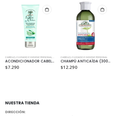
CABELLO
,
CUIDADO E HIGIENE PERSONAL
,
VEGANO
CABELLO
,
CUIDADO E HIGIENE PERSONAL
ACONDICIONADOR CABELLO MIXTO A GRASO LE PETIT OLIVIER
CHAMPÚ ANTICAÍDA (300 ML)
$
7.290
$
12.290
NUESTRA TIENDA
DIRECCIÓN: