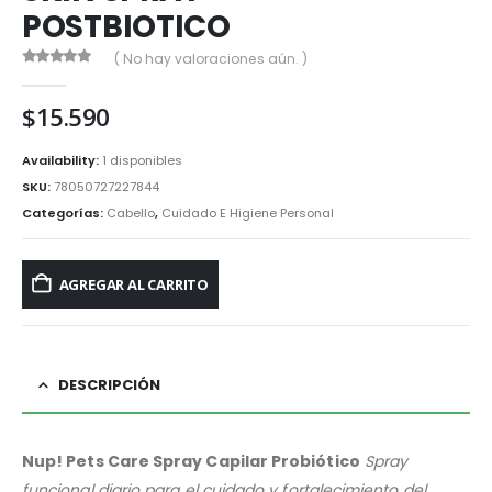
POSTBIOTICO
( No hay valoraciones aún. )
0
out of 5
$
15.590
Availability:
1 disponibles
SKU:
78050727227844
Categorías:
Cabello
,
Cuidado E Higiene Personal
AGREGAR AL CARRITO
DESCRIPCIÓN
Nup! Pets Care Spray Capilar Probiótico
Spray
funcional diario para el cuidado y fortalecimiento del