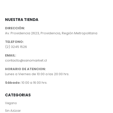
$10.190.
$7.591.
NUESTRA TIENDA
DIRECCIÓN:
Av. Providencia 2623, Providencia, Región Metropolitana
TELEFONO:
(2) 3245 1526
EMAIL:
contacto@sanomarket.cl
HORARIO DE ATENCION:
Lunes a Viernes de 10:00 a las 20:00 hrs.
Sábado:
10:00 a 16:00 hrs.
CATEGORIAS
Vegano
Sin Azúcar