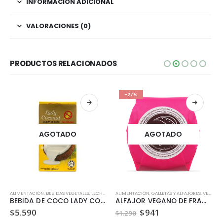
INFORMACIÓN ADICIONAL
VALORACIONES (0)
PRODUCTOS RELACIONADOS
-27%
AGOTADO
AGOTADO
ALIMENTACIÓN
,
VEGANO
,
BEBIDAS VEGETALES, LECHES Y JUGOS
ALIMENTACIÓN
,
SIN GLUTEN
,
GALLETAS Y ALFAJORES
,
SIN LACTOSA
,
VEGANO
,
VEGANO
BEBIDA DE COCO LADY COCONUT 500 ML
ALFAJOR VEGANO DE FRAMBUESA DULZURA VEGETAL 35GR
El
El
$
5.590
$
941
$
1.290
precio
precio