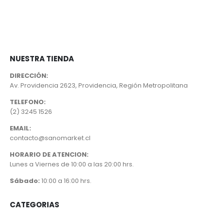
original
actual
era:
es:
$1.290.
$941.
NUESTRA TIENDA
DIRECCIÓN:
Av. Providencia 2623, Providencia, Región Metropolitana
TELEFONO:
(2) 3245 1526
EMAIL:
contacto@sanomarket.cl
HORARIO DE ATENCION:
Lunes a Viernes de 10:00 a las 20:00 hrs.
Sábado:
10:00 a 16:00 hrs.
CATEGORIAS