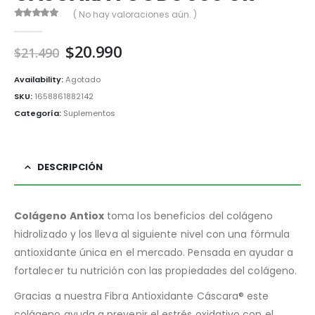
( No hay valoraciones aún. )
0
out of 5
El
El
$
20.990
$
21.490
precio
precio
original
actual
Availability:
Agotado
era:
es:
SKU:
1658861882142
$21.490.
$20.990.
Categoría:
Suplementos
DESCRIPCIÓN
Colágeno Antiox
toma los beneficios del colágeno
hidrolizado y los lleva al siguiente nivel con una fórmula
antioxidante única en el mercado. Pensada en ayudar a
fortalecer tu nutrición con las propiedades del colágeno.
Gracias a nuestra Fibra Antioxidante Cáscara® este
colágeno ayuda a prevenir el estrés oxidativo con el