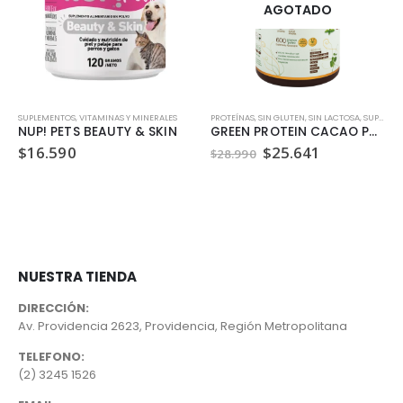
AGOTADO
SUPLEMENTOS
,
VITAMINAS Y MINERALES
PROTEÍNAS
,
SIN GLUTEN
,
SIN LACTOSA
,
SUPLEMENTOS
NUP! PETS BEAUTY & SKIN
GREEN PROTEIN CACAO POWER 600 GR
El
El
$
16.590
$
25.641
$
28.990
precio
precio
original
actual
era:
es:
$28.990.
$25.641.
NUESTRA TIENDA
DIRECCIÓN:
Av. Providencia 2623, Providencia, Región Metropolitana
TELEFONO:
(2) 3245 1526