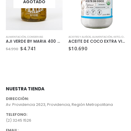
AGOTADO
ALIMENTACIÓN
,
CONSERVAS
ACEITES Y ALIÑOS
,
ALIMENTACIÓN
,
KETO
,
ORGÁNICO
AJI VERDE BY MARIA 400 GR
ACEITE DE COCO EXTRA VIRGEN ORGANICO MANARE 500ML
El
El
$
4.741
$
10.690
$
4.990
precio
precio
original
actual
era:
es:
$4.990.
$4.741.
NUESTRA TIENDA
DIRECCIÓN:
Av. Providencia 2623, Providencia, Región Metropolitana
TELEFONO:
(2) 3245 1526
EMAIL: