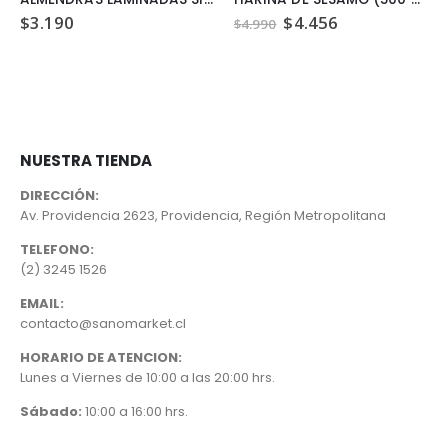
El
El
$
3.190
$
4.456
$
4.990
precio
precio
original
actual
era:
es:
$4.990.
$4.456.
NUESTRA TIENDA
DIRECCIÓN:
Av. Providencia 2623, Providencia, Región Metropolitana
TELEFONO:
(2) 3245 1526
EMAIL:
contacto@sanomarket.cl
HORARIO DE ATENCION:
Lunes a Viernes de 10:00 a las 20:00 hrs.
Sábado:
10:00 a 16:00 hrs.