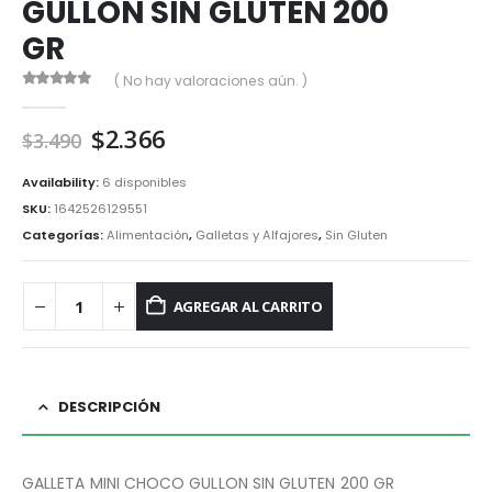
GULLON SIN GLUTEN 200
GR
( No hay valoraciones aún. )
0
out of 5
El
El
$
2.366
$
3.490
precio
precio
original
actual
Availability:
6 disponibles
era:
es:
SKU:
1642526129551
$3.490.
$2.366.
Categorías:
Alimentación
,
Galletas y Alfajores
,
Sin Gluten
AGREGAR AL CARRITO
DESCRIPCIÓN
GALLETA MINI CHOCO GULLON SIN GLUTEN 200 GR