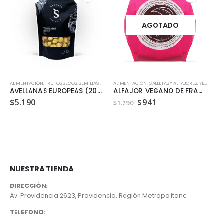
AGOTADO
ALIMENTACIÓN
,
FRUTOS SECOS, SEMILLAS Y LEGUMBRES
ALIMENTACIÓN
,
GALLETAS Y ALFAJORES
,
VEGANO
AVELLANAS EUROPEAS (200 GR)
ALFAJOR VEGANO DE FRAMBUESA DULZURA VEGETAL 35GR
El
El
$
5.190
$
941
$
1.290
precio
precio
original
actual
era:
es:
$1.290.
$941.
NUESTRA TIENDA
DIRECCIÓN:
Av. Providencia 2623, Providencia, Región Metropolitana
TELEFONO: