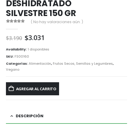
DESHIDRATADO
SILVESTRE 150 GR
( No hay valoraciones aún. )
0
out of 5
El
El
$
3.031
$
3.190
precio
precio
original
actual
Availability:
1 disponibles
era:
es:
SKU:
FS00160
$3.190.
$3.031.
Categorías:
Alimentación
,
Frutos Secos, Semillas y Legumbres
,
Vegano
AGREGAR AL CARRITO
DESCRIPCIÓN