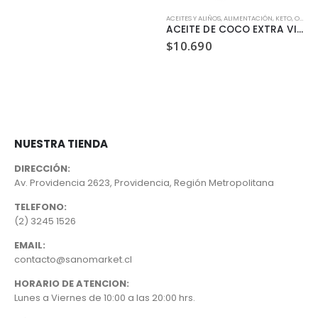
ACEITES Y ALIÑOS
,
ALIMENTACIÓN
,
KETO
,
ORGÁNICO
ACEITE DE COCO EXTRA VIRGEN ORGANICO MANARE 500ML
$
10.690
NUESTRA TIENDA
DIRECCIÓN:
Av. Providencia 2623, Providencia, Región Metropolitana
TELEFONO:
(2) 3245 1526
EMAIL:
contacto@sanomarket.cl
HORARIO DE ATENCION:
Lunes a Viernes de 10:00 a las 20:00 hrs.