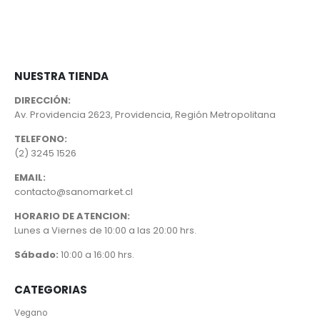
era:
es:
$4.990.
$4.741.
NUESTRA TIENDA
DIRECCIÓN:
Av. Providencia 2623, Providencia, Región Metropolitana
TELEFONO:
(2) 3245 1526
EMAIL:
contacto@sanomarket.cl
HORARIO DE ATENCION:
Lunes a Viernes de 10:00 a las 20:00 hrs.
Sábado:
10:00 a 16:00 hrs.
CATEGORIAS
Vegano