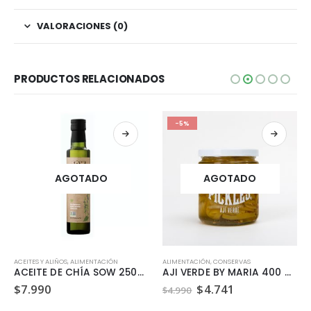
VALORACIONES (0)
PRODUCTOS RELACIONADOS
-5%
AGOTADO
AGOTADO
ACEITES Y ALIÑOS
,
ALIMENTACIÓN
ALIMENTACIÓN
,
CONSERVAS
ACEITE DE CHÍA SOW 250ML
AJI VERDE BY MARIA 400 GR
El
El
$
7.990
$
4.741
$
4.990
precio
precio
original
actual